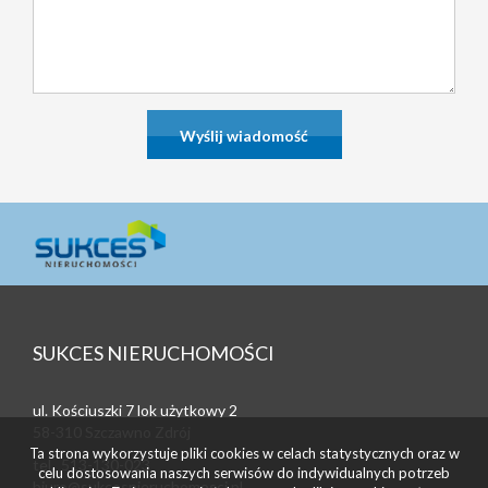
SUKCES NIERUCHOMOŚCI
ul. Kościuszki 7 lok użytkowy 2
58-310 Szczawno Zdrój
Ta strona wykorzystuje pliki cookies w celach statystycznych oraz w
tel. 513-130-023
celu dostosowania naszych serwisów do indywidualnych potrzeb
biuro@sukcesnieruchomosci.pl