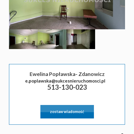
Ewelina Popławska- Zdanowicz
e.poplawska@sukcesnieruchomosci.pl
513-130-023
zostaw wiadomość