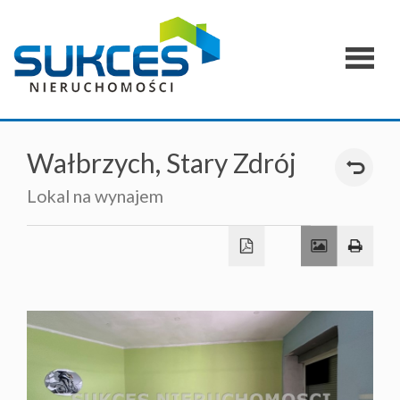
Strona
główna
O
Wałbrzych,
Stary Zdrój
firmie
Lokal na wynajem
Zgłoszen
Oferty
specjaln
Kontakt