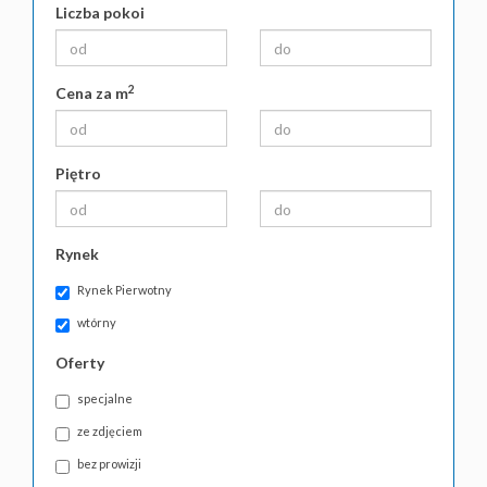
Liczba pokoi
2
Cena za m
Piętro
Rynek
Rynek Pierwotny
wtórny
Oferty
specjalne
ze zdjęciem
bez prowizji