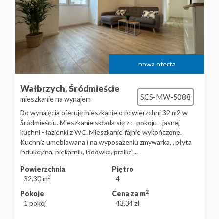
nowa oferta
Wałbrzych,
Śródmieście
SCS-MW-5088
mieszkanie na wynajem
Do wynajęcia oferuję mieszkanie o powierzchni 32 m2 w
Śródmieściu. Mieszkanie składa się z : -pokoju - jasnej
kuchni - łazienki z WC. Mieszkanie fajnie wykończone.
Kuchnia umeblowana ( na wyposażeniu zmywarka, , płyta
indukcyjna, piekarnik, lodówka, pralka ...
Powierzchnia
Piętro
2
32,30 m
4
2
Pokoje
Cena za m
1 pokój
43,34 zł