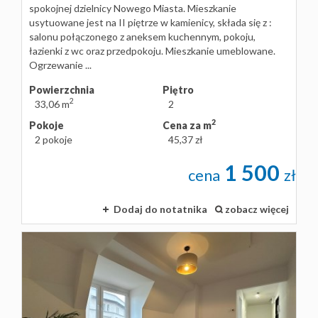
spokojnej dzielnicy Nowego Miasta. Mieszkanie
usytuowane jest na II piętrze w kamienicy, składa się z :
salonu połączonego z aneksem kuchennym, pokoju,
łazienki z wc oraz przedpokoju. Mieszkanie umeblowane.
Ogrzewanie ...
Powierzchnia
Piętro
2
33,06 m
2
2
Pokoje
Cena za m
2 pokoje
45,37 zł
1 500
cena
zł
Dodaj do notatnika
zobacz więcej