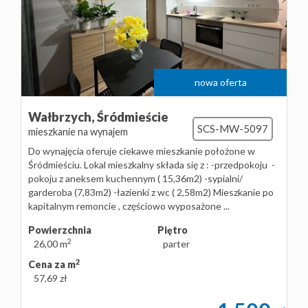
nowa oferta
Wałbrzych,
Śródmieście
SCS-MW-5097
mieszkanie na wynajem
Do wynajęcia oferuje ciekawe mieszkanie położone w
Śródmieściu. Lokal mieszkalny składa się z : -przedpokoju -
pokoju z aneksem kuchennym ( 15,36m2) -sypialni/
garderoba (7,83m2) -łazienki z wc ( 2,58m2) Mieszkanie po
kapitalnym remoncie , częściowo wyposażone ...
Powierzchnia
Piętro
2
26,00 m
parter
2
Cena za m
57,69 zł