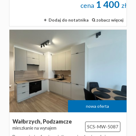
1 400
cena
zł
Dodaj do notatnika
zobacz więcej
nowa oferta
Wałbrzych,
Podzamcze
SCS-MW-5087
mieszkanie na wynajem