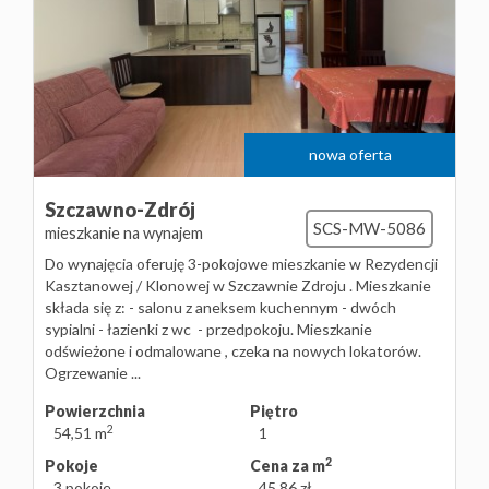
nowa oferta
Szczawno-Zdrój
SCS-MW-5086
mieszkanie na wynajem
Do wynajęcia oferuję 3-pokojowe mieszkanie w Rezydencji
Kasztanowej / Klonowej w Szczawnie Zdroju . Mieszkanie
składa się z: - salonu z aneksem kuchennym - dwóch
sypialni - łazienki z wc - przedpokoju. Mieszkanie
odświeżone i odmalowane , czeka na nowych lokatorów.
Ogrzewanie ...
Powierzchnia
Piętro
2
54,51 m
1
2
Pokoje
Cena za m
3 pokoje
45,86 zł