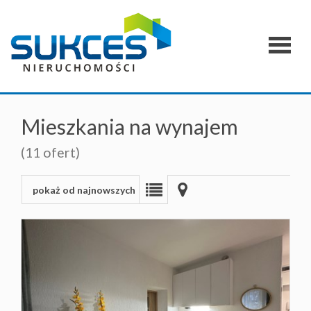
Strona
główna
O
Mieszkania na wynajem
firmie
(11 ofert)
Zgłoszen
Oferty
pokaż od najnowszych
specjaln
Kontakt