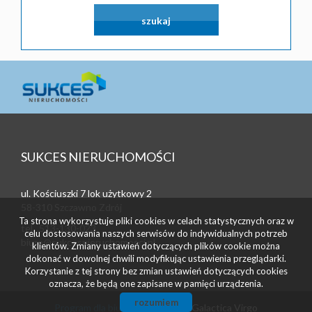
SUKCES NIERUCHOMOŚCI
ul. Kościuszki 7 lok użytkowy 2
58-310 Szczawno Zdrój
Ta strona wykorzystuje pliki cookies w celach statystycznych oraz w
tel. 513-130-023
celu dostosowania naszych serwisów do indywidualnych potrzeb
biuro@sukcesnieruchomosci.pl
klientów. Zmiany ustawień dotyczących plików cookie można
dokonać w dowolnej chwili modyfikując ustawienia przeglądarki.
Korzystanie z tej strony bez zmian ustawień dotyczących cookies
oznacza, że będą one zapisane w pamięci urządzenia.
rozumiem
Program dla biur nieruchomości
Galactica Virgo