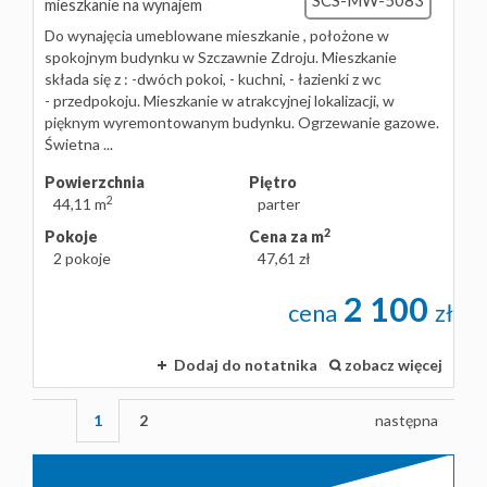
SCS-MW-5083
mieszkanie na wynajem
Do wynajęcia umeblowane mieszkanie , położone w
spokojnym budynku w Szczawnie Zdroju. Mieszkanie
składa się z : -dwóch pokoi, - kuchni, - łazienki z wc
- przedpokoju. Mieszkanie w atrakcyjnej lokalizacji, w
pięknym wyremontowanym budynku. Ogrzewanie gazowe.
Świetna ...
Powierzchnia
Piętro
2
44,11 m
parter
2
Pokoje
Cena za m
2 pokoje
47,61 zł
2 100
cena
zł
Dodaj do notatnika
zobacz więcej
1
2
następna