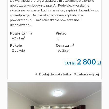
Do wynajęcia oferuję wyjątkowe mieszkanie położone w
nowoczesnym budynku przy Al. Podwale. Mieszkanie
składa się : otwartej kuchni na salon, sypialni , łazienki w wc
i przedpokoju. Do mieszkania przynależy balkon o
powierzchni 7,88 m2. Mieszkanie nowoczesne i
umeblowane ...
Powierzchnia
Piętro
2
42,91 m
3
2
Pokoje
Cena za m
2 pokoje
65,25 zł
2 800
cena
zł
Dodaj do notatnika
zobacz więcej