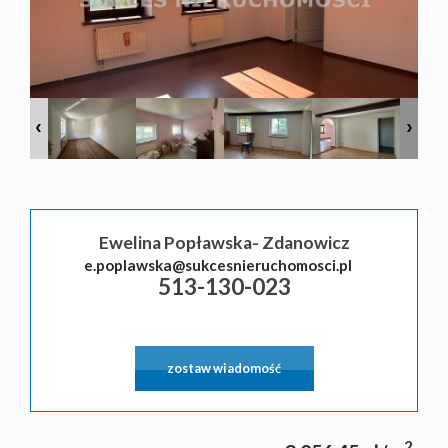
Ewelina Popławska- Zdanowicz
e.poplawska@sukcesnieruchomosci.pl
513-130-023
zostaw wiadomość
2