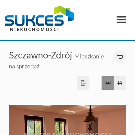
Strona
główna
O
Szczawno-Zdrój
Mieszkanie
firmie
na sprzedaż
Zgłoszen
Oferty
specjaln
Kontakt