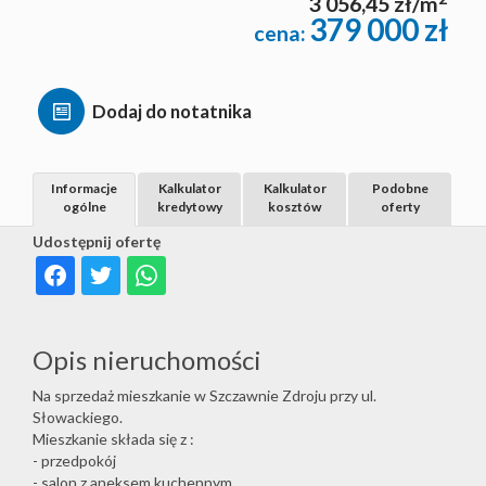
3 056,45 zł/m
379 000 zł
cena:
Dodaj do notatnika
Informacje
Kalkulator
Kalkulator
Podobne
ogólne
kredytowy
kosztów
oferty
Udostępnij ofertę
Opis nieruchomości
Na sprzedaż mieszkanie w Szczawnie Zdroju przy ul.
Słowackiego.
Mieszkanie składa się z :
- przedpokój
- salon z aneksem kuchennym,