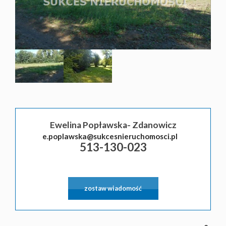
Ewelina Popławska- Zdanowicz
|
©
contributors
Leaflet
OpenStreetMap
e.poplawska@sukcesnieruchomosci.pl
513-130-023
zostaw wiadomość