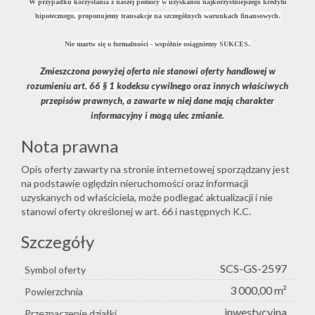
W przypadku korzystania z naszej pomocy w uzyskaniu najkorzystniejszego kredytu
hipotecznego, proponujemy transakcje na szczególnych warunkach finansowych.
Nie martw się o formalności - wspólnie osiągniemy SUKCES.
Zmieszczona powyżej oferta nie stanowi oferty handlowej w
rozumieniu art. 66 § 1 kodeksu cywilnego oraz innych właściwych
przepisów prawnych, a zawarte w niej dane mają charakter
informacyjny i mogą ulec zmianie.
Nota prawna
Opis oferty zawarty na stronie internetowej sporządzany jest
na podstawie oględzin nieruchomości oraz informacji
uzyskanych od właściciela, może podlegać aktualizacji i nie
stanowi oferty określonej w art. 66 i następnych K.C.
Szczegóły
SCS-GS-2597
Symbol oferty
3 000,00 m²
Powierzchnia
inwestycyjna
Przeznaczenie działki