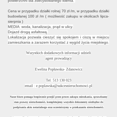
powierzchni dla zdecydowanego klienta.
Cena w przypadku działki rolnej 70 zł /m, w przypadku działki
budowlanej 100 zł /m ( możliwość zakupu w okolicach lipca-
sierpnia )
MEDIA: woda, kanalizacja, prąd w ulicy.
Dojazd drogą asfaltową.
Lokalizacja pozwala cieszyć się spokojem i ciszą w miejscu
zamieszkania a zarazem korzystać z wygód życia miejskiego.
Wszystkich dodatkowych informacji udzieli
agent prowadzący
Ewelina Popławska- Zdanowicz
Tel. 513 130 023
email : e.poplawska@sukcesnieruchomosci.pl
Nasze biuro pomaga bezpiecznie przejść przez proces zakupu mieszkania, sprawdzamy
stan prawny nieruchomości, kompletujemy wszystkie dokumenty niezbędne do
podpisania aktu notarialnego oraz uczestniczymy w przekazaniu nieruchomości.