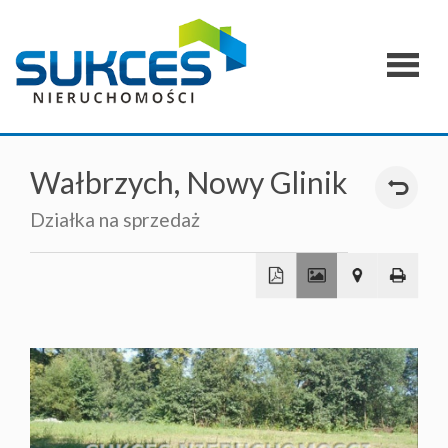
Strona
główna
O
Wałbrzych,
Nowy Glinik
firmie
Działka na sprzedaż
Zgłoszen
Oferty
specjaln
Kontakt
+
−